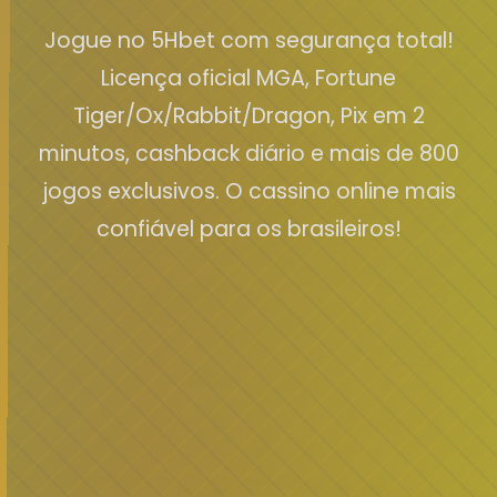
Jogue no 5Hbet com segurança total!
Licença oficial MGA, Fortune
Tiger/Ox/Rabbit/Dragon, Pix em 2
minutos, cashback diário e mais de 800
jogos exclusivos. O cassino online mais
confiável para os brasileiros!