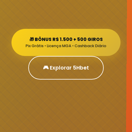
🎁 BÔNUS R$ 1.500 + 500 GIROS
Pix Grátis • Licença MGA • Cashback Diário
🎮 Explorar 5Hbet