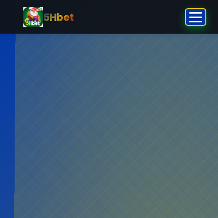
5Hbet