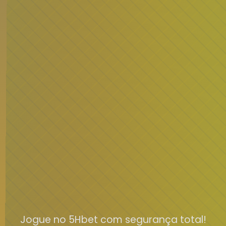
Jogue no 5Hbet com segurança total!