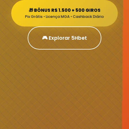
🎁 BÔNUS R$ 1.500 + 500 GIROS
Pix Grátis • Licença MGA • Cashback Diário
🎮 Explorar 5Hbet