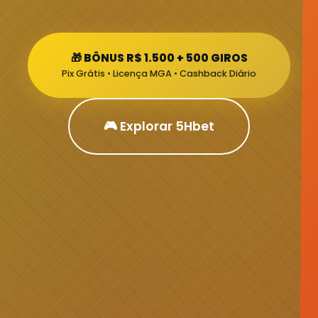
🎁 BÔNUS R$ 1.500 + 500 GIROS
Pix Grátis • Licença MGA • Cashback Diário
🎮 Explorar 5Hbet