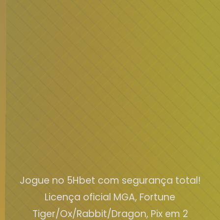
Jogue no 5Hbet com segurança total!
Licença oficial MGA, Fortune
Tiger/Ox/Rabbit/Dragon, Pix em 2